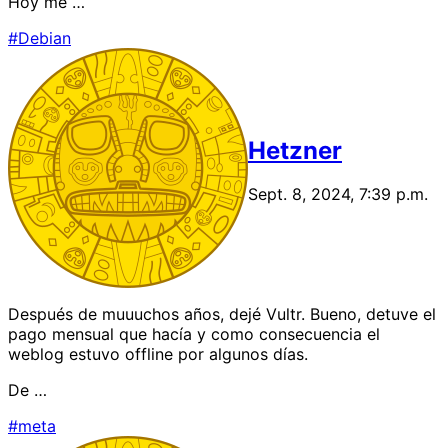
Hoy me …
#Debian
Hetzner
Sept. 8, 2024, 7:39 p.m.
Después de muuuchos años, dejé Vultr. Bueno, detuve el
pago mensual que hacía y como consecuencia el
weblog estuvo offline por algunos días.
De …
#meta