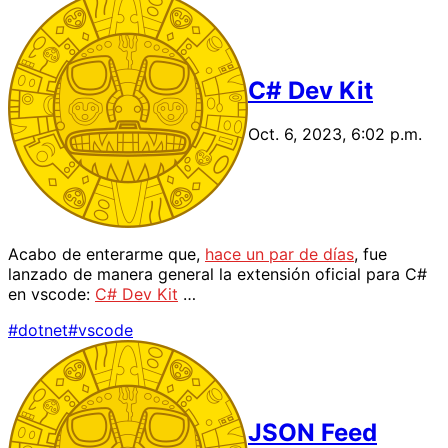
C# Dev Kit
Oct. 6, 2023, 6:02 p.m.
Acabo de enterarme que,
hace un par de días
, fue
lanzado de manera general la extensión oficial para C#
en vscode:
C# Dev Kit
…
#dotnet
#vscode
JSON Feed